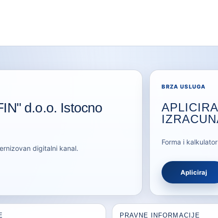
BRZA USLUGA
IN" d.o.o. Istocno
APLICIRA
IZRACUN
Forma i kalkulato
nizovan digitalni kanal.
Apliciraj
E
PRAVNE INFORMACIJE