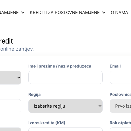
 NAMJENE
KREDITI ZA POSLOVNE NAMJENE
O NAMA
redit
online zahtjev.
Ime i prezime / naziv preduzeca
Email
Regija
Poslovnic
Iznos kredita (KM)
Rok otplat