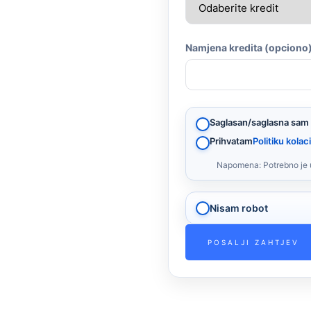
Namjena kredita (opciono
Saglasan/saglasna sam
Prihvatam
Politiku kolac
Napomena: Potrebno je un
Nisam robot
POSALJI ZAHTJEV