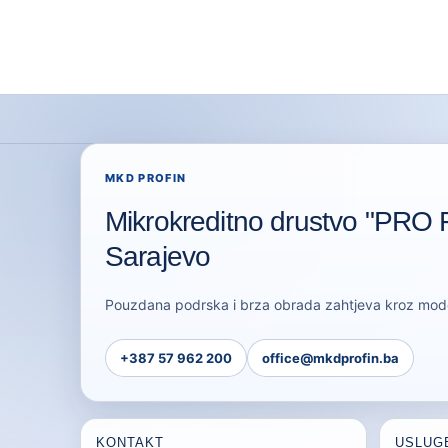
MKD PROFIN
Mikrokreditno drustvo "PRO F
Sarajevo
Pouzdana podrska i brza obrada zahtjeva kroz moder
+387 57 962 200
office@mkdprofin.ba
KONTAKT
USLUG